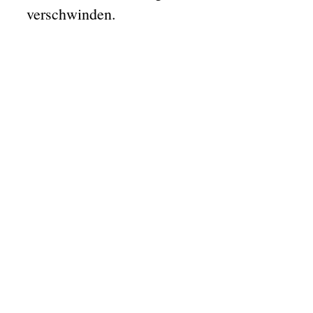
verschwinden.
Genuss
für
Gaumen